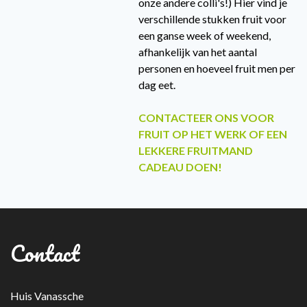
onze andere colli's!) Hier vind je
verschillende stukken fruit voor
een ganse week of weekend,
afhankelijk van het aantal
personen en hoeveel fruit men per
dag eet.
CONTACTEER ONS VOOR
FRUIT OP HET WERK OF EEN
LEKKERE FRUITMAND
CADEAU DOEN!
Contact
Huis Vanassche