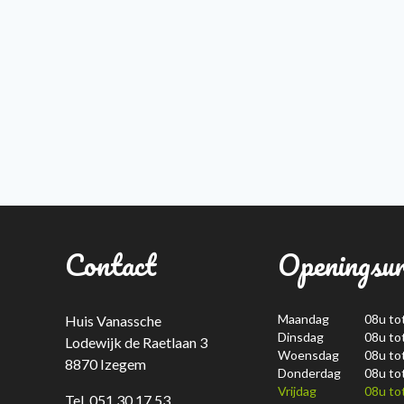
Contact
Openingsu
Maandag
08u to
Huis Vanassche
Dinsdag
08u to
Lodewijk de Raetlaan 3
Woensdag
08u to
8870 Izegem
Donderdag
08u to
Vrijdag
08u to
Tel. 051 30 17 53