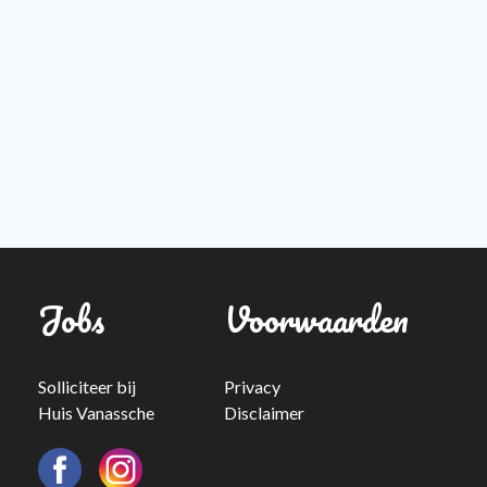
Jobs
Voorwaarden
Solliciteer bij
Privacy
Huis Vanassche
Disclaimer