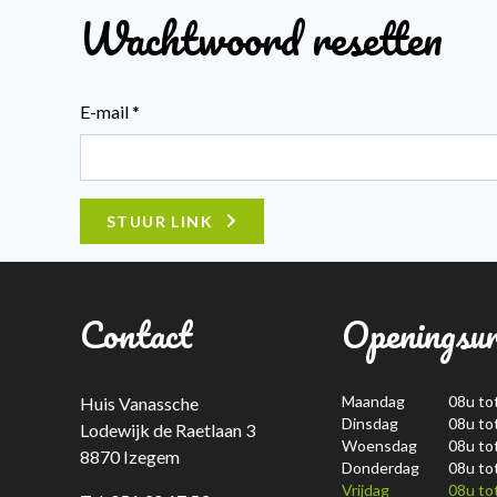
Wachtwoord resetten
E-mail *
STUUR LINK
Contact
Openingsu
Maandag
08u to
Huis Vanassche
Dinsdag
08u to
Lodewijk de Raetlaan 3
Woensdag
08u to
8870 Izegem
Donderdag
08u to
Vrijdag
08u to