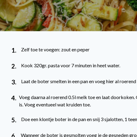
1.
Zelf toe te voegen: zout en peper
2.
Kook 320gr. pasta voor 7 minuten in heet water.
3.
Laat de boter smelten in een pan en voeg hier al roerend
4.
Voeg daarna al roerend 0.5l melk toe en laat doorkoken. G
is. Voeg eventueel wat kruiden toe.
5.
Doe een klontje boter in de pan en snij 3 sjalotten, 1 teen
6.
Wanneer de boter is gesmolten voeg je de gesneden gro