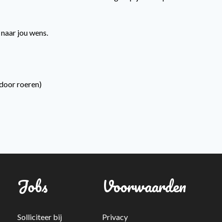
 naar jou wens.
 door roeren)
Jobs
Voorwaarden
Solliciteer bij
Privacy