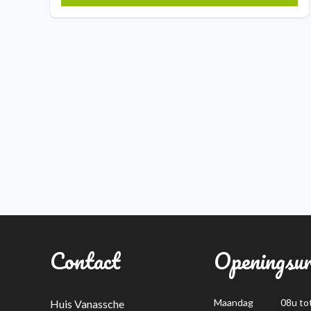
Contact
Openingsu
Maandag
08u to
Huis Vanassche