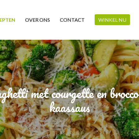
EPTEN
OVER ONS
CONTACT
WINKEL NU
ghetti met courgette en broccol
kaassaus