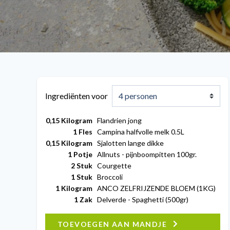
Ingrediënten voor
0,15
Kilogram
Flandrien jong
1
Fles
Campina halfvolle melk 0.5L
0,15
Kilogram
Sjalotten lange dikke
1
Potje
Allnuts - pijnboompitten 100gr.
2
Stuk
Courgette
1
Stuk
Broccoli
1
Kilogram
ANCO ZELFRIJZENDE BLOEM (1KG)
1
Zak
Delverde - Spaghetti (500gr)
TOEVOEGEN AAN MANDJE