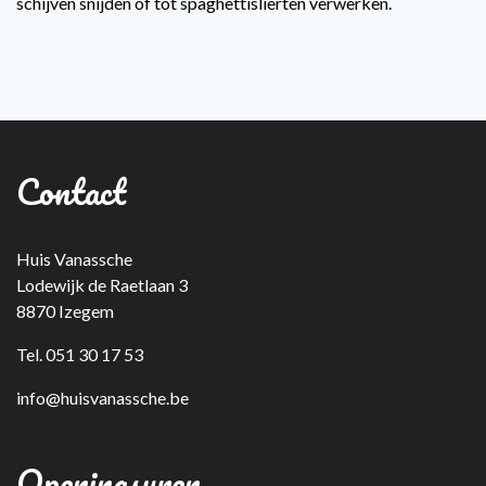
schijven snijden of tot spaghettislierten verwerken.
Contact
Huis Vanassche
Lodewijk de Raetlaan 3
8870 Izegem
Tel. 051 30 17 53
info@huisvanassche.be
Openingsuren