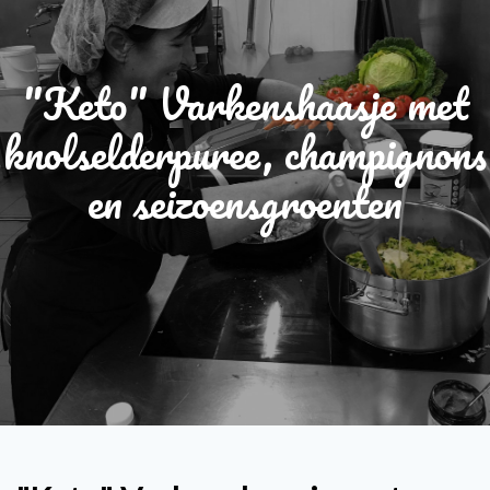
"Keto" Varkenshaasje met
knolselderpuree, champignons
en seizoensgroenten