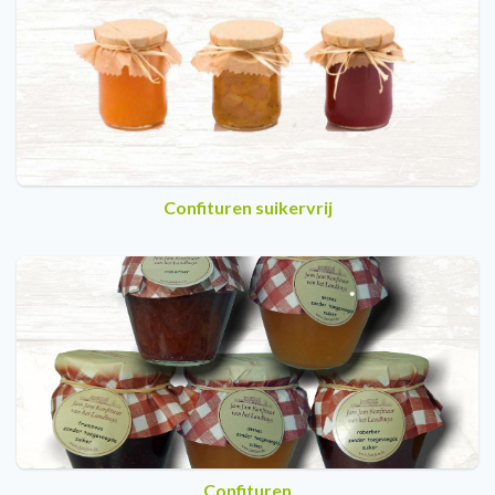
Confituren suikervrij
Confituren