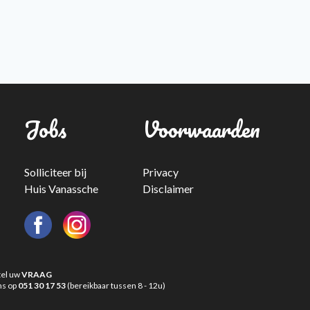
Jobs
Voorwaarden
Solliciteer bij
Privacy
Huis Vanassche
Disclaimer
tel uw
VRAAG
ns op
051 30 17 53
(bereikbaar tussen 8 - 12u)