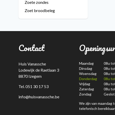
Zoete zondes
Zoet broodbeleg
Contact
Openingsu
Maandag
08u to
Huis Vanassche
Dinsdag
08u to
Lodewijk de Raetlaan 3
Woensdag
08u to
8870 Izegem
Donderdag
08u to
Vrijdag
08u to
Tel. 051 30 17 53
Zaterdag
08u to
Zondag
Geslot
info@huisvanassche.be
We zijn van maandag t
telefonisch bereikbaar