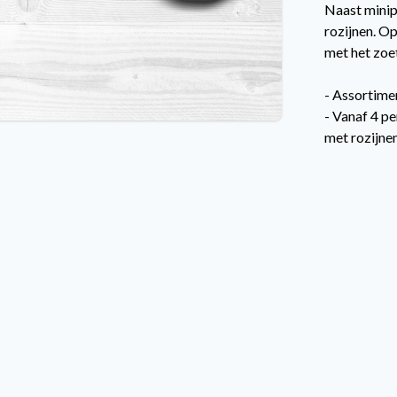
Naast minip
rozijnen. O
met het zoet
- Assortimen
- Vanaf 4 pe
met rozijne