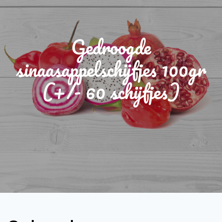
Gedroogde
sinaasappelschijfjes 100gr
(+/- 60 schijfjes)