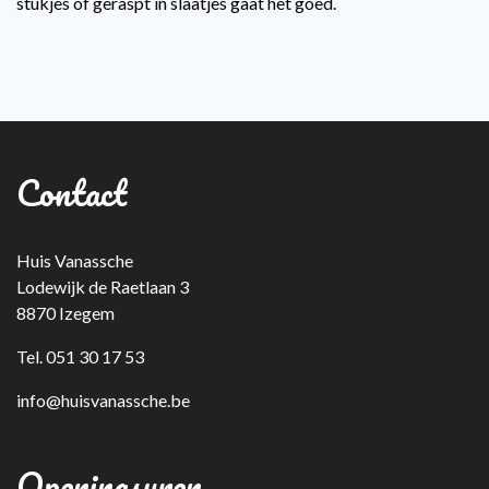
stukjes of geraspt in slaatjes gaat het goed.
Contact
Huis Vanassche
Lodewijk de Raetlaan 3
8870 Izegem
Tel. 051 30 17 53
info@huisvanassche.be
Openingsuren