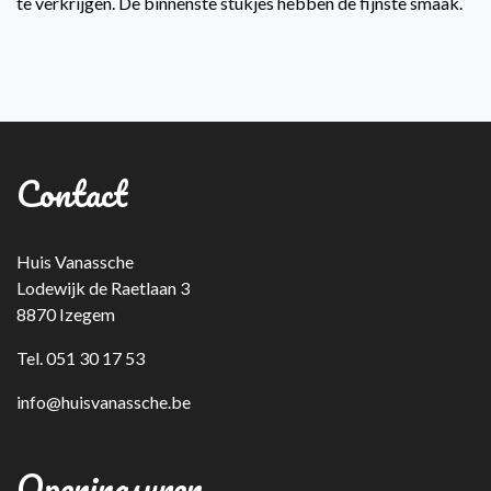
te verkrijgen. De binnenste stukjes hebben de fijnste smaak.
Contact
Huis Vanassche
Lodewijk de Raetlaan 3
8870 Izegem
Tel. 051 30 17 53
info@huisvanassche.be
Openingsuren