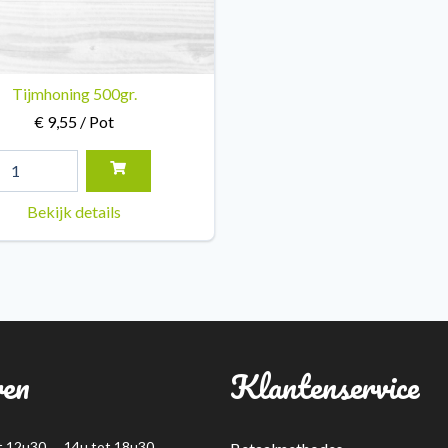
Tijmhoning 500gr.
€ 9,55 / Pot
Bekijk details
ren
Klantenservice
t 12u30 14u tot 18u30