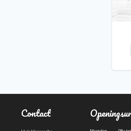
Contact
Openingsu
Maandag
08u to