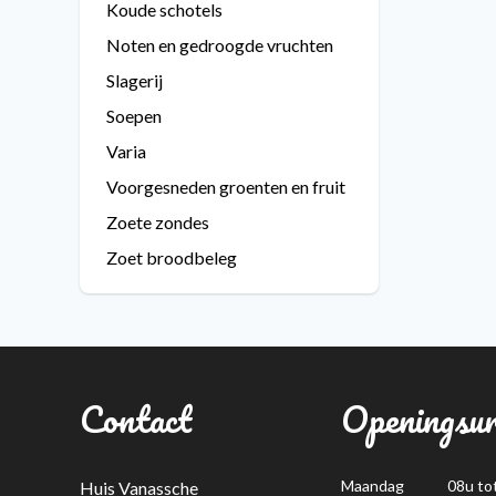
Koude schotels
Noten en gedroogde vruchten
Slagerij
Soepen
Varia
Voorgesneden groenten en fruit
Zoete zondes
Zoet broodbeleg
Contact
Openingsu
Maandag
08u to
Huis Vanassche