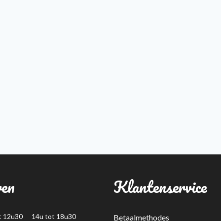
ren
Klantenservice
t 12u30 14u tot 18u30
Betaalmethodes